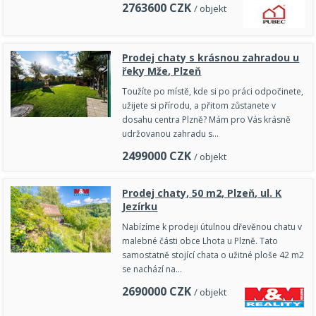
2763600
CZK
/ objekt
Prodej chaty s krásnou zahradou u
řeky Mže, Plzeň
Toužíte po místě, kde si po práci odpočinete,
užijete si přírodu, a přitom zůstanete v
dosahu centra Plzně? Mám pro Vás krásně
udržovanou zahradu s…
2499000
CZK
/ objekt
Prodej chaty, 50 m2, Plzeň, ul. K
Jezírku
Nabízíme k prodeji útulnou dřevěnou chatu v
malebné části obce Lhota u Plzně. Tato
samostatně stojící chata o užitné ploše 42 m2
se nachází na…
2690000
CZK
/ objekt