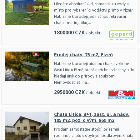
Hledáte absolutní klid, romantiku u vody a
místo pro rybaření či vodáctví přímo v Plzni?
Nabízíme k prodeji jedinečnou rekreační
chatu - maringotku,…
1800000
CZK
/ objekt
Prodej chaty, 75 m2, Plzeň
Nabízíme k prodeji útulnou chatku v klidné
části Litic u Plzně, která nadchne všechny, kdo
hledají únik do přírody a soukromí.
Nemovitost leží na…
2950000
CZK
/ objekt
Chata Litice, 3+1, zast. pl. a nádv.
105 m2, poz. o vým. 869 m2
Prodám samostatně stojící, přízemní
rodinnou chatu s obytným podkrovím. Chata