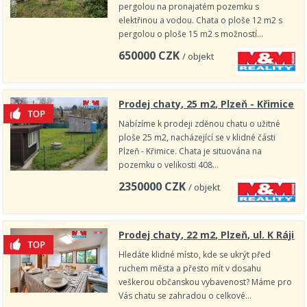
pergolou na pronajatém pozemku s
elektřinou a vodou. Chata o ploše 12 m2 s
pergolou o ploše 15 m2 s možností…
650000
CZK
/ objekt
Prodej chaty, 25 m2, Plzeň - Křimice
Nabízíme k prodeji zděnou chatu o užitné
ploše 25 m2, nacházející se v klidné části
Plzeň - Křimice. Chata je situována na
pozemku o velikosti 408…
2350000
CZK
/ objekt
Prodej chaty, 22 m2, Plzeň, ul. K Ráji
Hledáte klidné místo, kde se ukrýt před
ruchem města a přesto mít v dosahu
veškerou občanskou vybavenost? Máme pro
Vás chatu se zahradou o celkové…